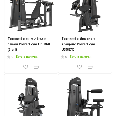
Тренажёр жим лёжа и
Тренажёр бицепс +
плечи PowerGym U3084C
трицепс PowerGym
(3 в 1)
U3087C
Есть в наличии
Есть в наличии
0
0