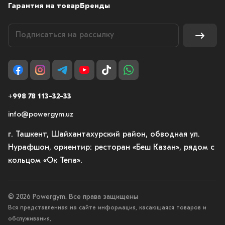
Гарантия на товар
Бренды
Вы можете легко регулировать вес, что делает
тренировки удобными и эффективными.
Безопасность тренировок
+998 78 113-32-33
правильная техника выполнения
info@powergym.uz
минимальный риск травм
г. Ташкент, Шайхантахурский район, обводная ул.
подходит для начинающих
Нурафшон, ориентир: ресторан «Беш Казан», рядом с
кольцом «Ок Тепа».
Проработка всех групп мышц
© 2026 Powergym. Все права защищены
С помощью блочных тренажёров можно тренировать:
Вся представленная на сайте информация, касающаяся товаров и
обслуживания,