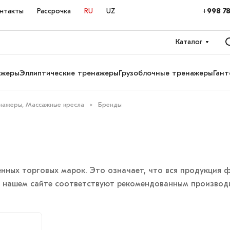
+998 78
нтакты
Рассрочка
RU
UZ
Каталог
ажеры
Эллиптические тренажеры
Грузоблочные тренажеры
Гант
нажеры, Массажные кресла
Бренды
ных торговых марок. Это означает, что вся продукция ф
на нашем сайте соответствуют рекомендованным производ