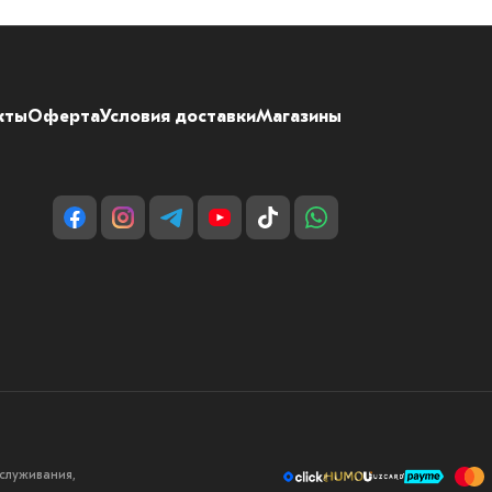
кты
Оферта
Условия доставки
Магазины
служивания,