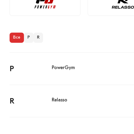
Все
P
R
P
PowerGym
R
Relasso