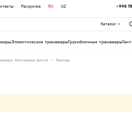
+998 78
нтакты
Рассрочка
RU
UZ
Каталог
ажеры
Эллиптические тренажеры
Грузоблочные тренажеры
Гант
нажеры, Массажные кресла
Бренды