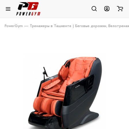
PowerGym — Тренажеры в Ташкенте | Беговые дорожки, Велотренаж