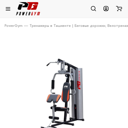
PowerGym — Тренажеры в Ташкенте | Беговые дорожки, Велотренаж