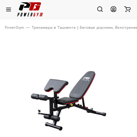
PowerGym — Тренажеры в Ташкенте | Беговые дорожки, Велотренаж