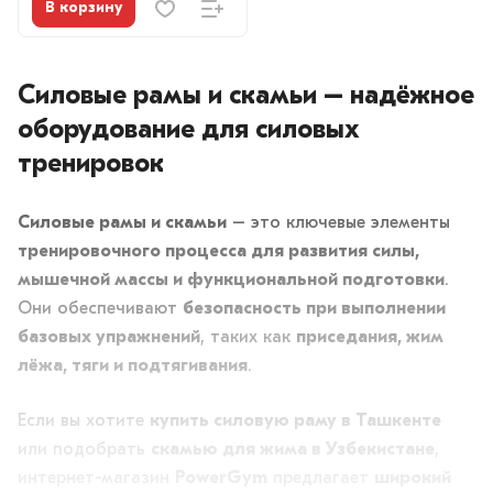
В корзину
Силовые рамы и скамьи – надёжное
оборудование для силовых
тренировок
Силовые рамы и скамьи
– это ключевые элементы
тренировочного процесса для развития силы,
мышечной массы и функциональной подготовки
.
Они обеспечивают
безопасность при выполнении
базовых упражнений
, таких как
приседания, жим
лёжа, тяги и подтягивания
.
Если вы хотите
купить силовую раму в Ташкенте
или подобрать
скамью для жима в Узбекистане
,
интернет-магазин
PowerGym
предлагает
широкий